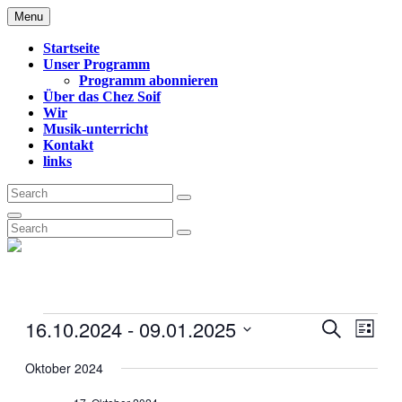
Skip
Menu
CHEZ SOIF
to
content
Startseite
Unser Programm
Programm abonnieren
Über das Chez Soif
Wir
Musik-unterricht
Kontakt
links
Search
Search
for:
Search
Search
Search
for:
Veranstaltungen
16.10.2024
 - 
09.01.2025
Veransta
Vera
Suche
Liste
Ansi
Suche
Datum
Navi
wählen.
Oktober 2024
und