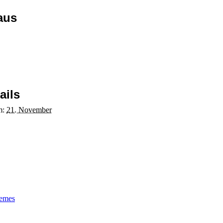
aus
ails
m:
21. November
emes