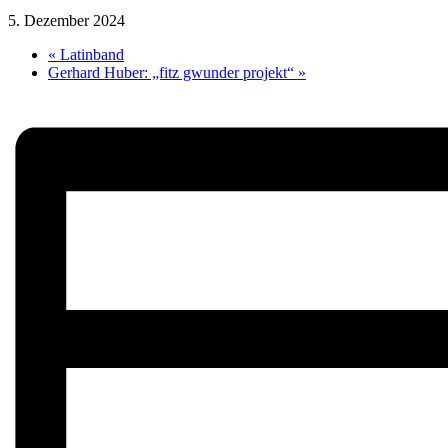
5. Dezember 2024
«
Latinband
Gerhard Huber: „fitz gwunder projekt“
»