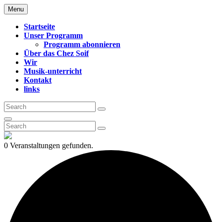
Skip
Menu
CHEZ SOIF
to
content
Startseite
Unser Programm
Programm abonnieren
Über das Chez Soif
Wir
Musik-unterricht
Kontakt
links
Search
Search
for:
Search
Search
Search
for:
0 Veranstaltungen gefunden.