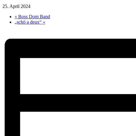
25. April 2024
«
Boss Dom Band
„schö a deux“
»