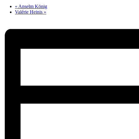
«
Anselm König
Valérie Heinis
»